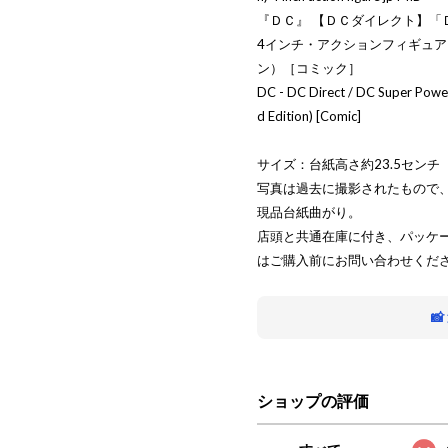
『ＤＣ』 【ＤＣダイレクト】「
4インチ・アクションフィギュア
ン）［コミック］
DC - DC Direct / DC Super Powe
d Edition) [Comic]
サイズ：台紙高さ約23.5センチ
写真は過去に撮影されたもので
現品台紙曲がり。
店頭と共通在庫に付き、パッケ
はご購入前にお問い合わせくだ

ショップの評価