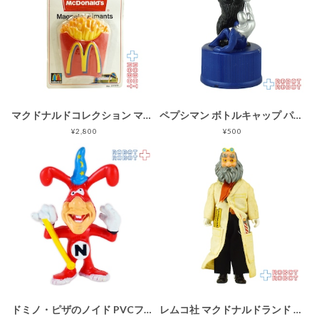
マクドナルドコレクション マグネット フライドポテト 未開封 No.51103 企業物
ペプシマン ボトルキャップ パート4 モンスターシリーズ P1 #7 ジャイアント・ゴリラ 企業物
¥2,800
¥500
ドミノ・ピザのノイド PVCフィギュア 袋入 企業物
レムコ社 マクドナルドランド プロフェッサー フィギュア 企業物 工具欠品