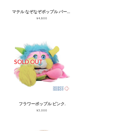
マテル なぞなぞポップル パープル 人形 1986
¥4,800
SOLD OUT
フラワーポップル ピンク.
¥3,000