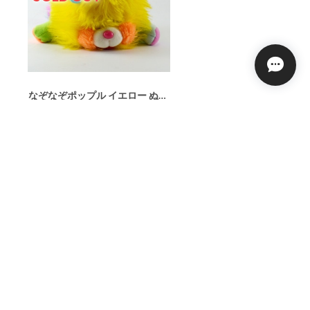
なぞなぞポップル イエロー ぬいぐるみ
¥3,500
SOLD OUT