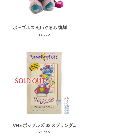
ポップルズ ぬいぐるみ 復刻 ピターパティー
¥3,500
SOLD OUT
VHS ポップルズ 02 スプリングタイム・ア・ポッピン ビデオテープ
¥1,980