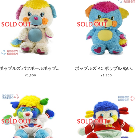
SOLD OUT
SOLD OUT
ポップルズ パフボールポップル ぬいぐるみ 人形
ポップルズ P.C ポップル ぬいぐるみ 人形
¥1,800
¥1,800
SOLD OUT
SOLD OUT