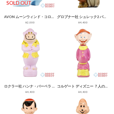
SOLD OUT
AVON ムーンウィンド・コロン 陶器製 ブーツ型ボトル フィギュア
グロブナー社 シュレック2 バブルバス シャワージェル ボトル フィギュア ソーキー 2004 紙タグ付き
¥2,000
¥4,400
ロクラー社 ハンナ・バーベラ ピーターポタモス カバのガバチョ ソーキー バブルバスボトル 貯金箱 フィギュア
コルゲート ディズニー ７人の小人 おとぼけ ドーピー 赤帽子 ソーキー バブルバス シャンプーボトル
¥4,400
¥4,400