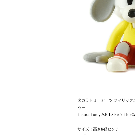
タカラトミーアーツ フィリック
ゥー
Takara Tomy A.R.T.S Felix The C
サイズ：高さ約3センチ