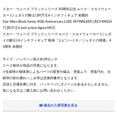
スター・ウォーズ ブラックシリーズ 40周年記念 ルーク・スカイウォー
カー (ジェダイの騎士) [ROTJ] 6インチフィギュア 未開封
Star Wars Black Series 40th Anniversary LUKE SKYWALKER (JEDI KNIGH
T) [ROTJ] 6 inch action figure MOC
スター・ウォーズ ブラックシリーズ ルーク・スカイウォーカー (ジェダ
イの騎士) 6インチフィギュア 映画『エピソード６／ジェダイの帰還』4
0周年 未開封
サイズ：パッケージ高さ約28センチ
１〜２枚目が現品の写真になります。
※生産時の個体差によるパーツの変形や緩み、塗装ムラ、塗装汚れ、台
紙等の折れ擦れへこみ等は交換対象外となります。
店頭と共通在庫に付き、パッケージにダメージがあるかもしれません。
気になる方はご購入前にお問い合わせください。
📸 過去の入荷写真を見る