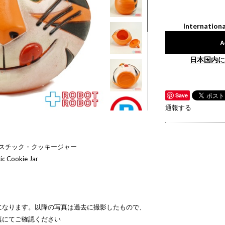
Internationa
A
日本国内に
Save
通報する
ラスチック・クッキージャー
ic Cookie Jar
になります。以降の写真は過去に撮影したもので、
真にてご確認ください