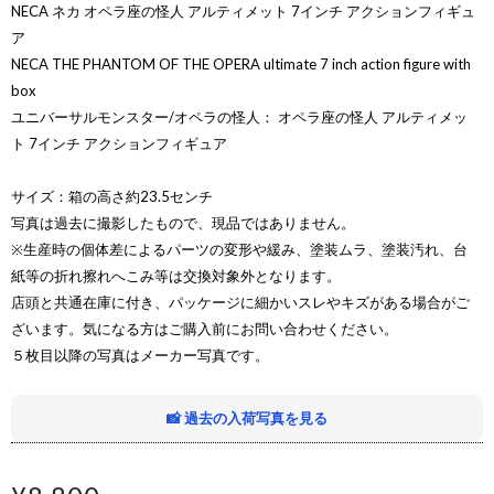
NECA ネカ オペラ座の怪人 アルティメット 7インチ アクションフィギュ
ア
NECA THE PHANTOM OF THE OPERA ultimate 7 inch action figure with
box
ユニバーサルモンスター/オペラの怪人： オペラ座の怪人 アルティメッ
ト 7インチ アクションフィギュア
サイズ：箱の高さ約23.5センチ
写真は過去に撮影したもので、現品ではありません。
※生産時の個体差によるパーツの変形や緩み、塗装ムラ、塗装汚れ、台
紙等の折れ擦れへこみ等は交換対象外となります。
店頭と共通在庫に付き、パッケージに細かいスレやキズがある場合がご
ざいます。気になる方はご購入前にお問い合わせください。
５枚目以降の写真はメーカー写真です。
📸 過去の入荷写真を見る