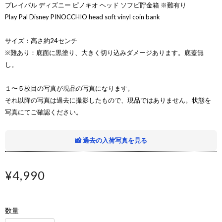
プレイパル ディズニー ピノキオ ヘッド ソフビ貯金箱 ※難有り
Play Pal Disney PINOCCHIO head soft vinyl coin bank
サイズ：高さ約24センチ
※難あり：底面に黒塗り、大きく切り込みダメージあります。底蓋無
し。
１〜５枚目の写真が現品の写真になります。
それ以降の写真は過去に撮影したもので、現品ではありません。状態を
写真にてご確認ください。
📸 過去の入荷写真を見る
¥4,990
数量