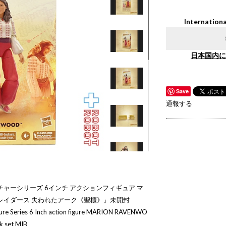
Internationa
日本国内に
Save
通報する
ャーシリーズ 6インチ アクションフィギュア マ
レイダース 失われたアーク《聖櫃》』未開封
re Series 6 Inch action figure MARION RAVENWO
k set MIB