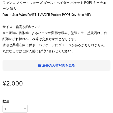
ファンコ スター・ウォーズ ダース・ベイダー ポケット POP! キーチェ
ーン 箱入
Funko Star Wars DARTH VADER Pocket POP! Keychain MIB
サイズ：箱高さ約8センチ
※生産時の個体差によるパーツの変形や緩み、塗装ムラ、塗装汚れ、台
紙等の折れ擦れへこみ等は交換対象外となります。
店頭と共通在庫に付き、パッケージにダメージがあるかもしれません。
気になる方はご購入前にお問い合わせください。
📸 過去の入荷写真を見る
¥2,000
数量