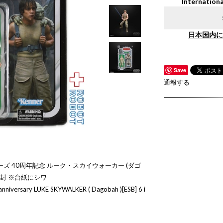
Internationa
日本国内に
Save
通報する
ズ 40周年記念 ルーク・スカイウォーカー (ダゴ
未開封 ※台紙にシワ
 anniversary LUKE SKYWALKER ( Dagobah )[ESB] 6 i