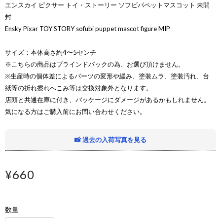
エンスカイ ピクサー トイ・ストーリー ソフビパペットマスコット 未開
封
Ensky Pixar TOY STORY sofubi puppet mascot figure MIP
サイズ：本体高さ約4〜5センチ
※こちらの商品はブラインドパックの為、お選び頂けません。
※生産時の個体差によるパーツの変形や緩み、塗装ムラ、塗装汚れ、台
紙等の折れ擦れへこみ等は交換対象外となります。
店頭と共通在庫に付き、パッケージにダメージがあるかもしれません。
気になる方はご購入前にお問い合わせください。
📸 過去の入荷写真を見る
¥660
数量