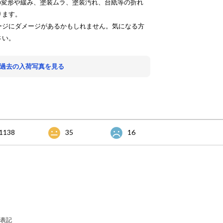
の変形や緩み、塗装ムラ、塗装汚れ、台紙等の折れ
ります。
ージにダメージがあるかもしれません。気になる方
さい。
 過去の入荷写真を見る
1138
35
16
表記