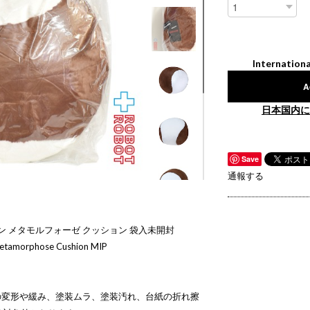
Internationa
A
日本国内に
Save
通報する
リン メタモルフォーゼ クッション 袋入未開封
tamorphose Cushion MIP
の変形や緩み、塗装ムラ、塗装汚れ、台紙の折れ擦