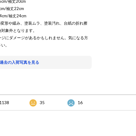
cm/袖丈20cm
cm/袖丈22cm
4cm/袖丈24cm
の変形や緩み、塗装ムラ、塗装汚れ、台紙の折れ擦
換対象外となります。
ージにダメージがあるかもしれません。気になる方
さい。
 過去の入荷写真を見る
1138
35
16