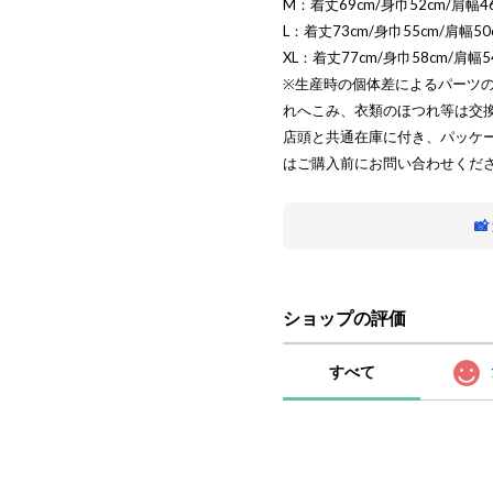
M：着丈69cm/身巾52cm/肩幅46
L：着丈73cm/身巾55cm/肩幅50
XL：着丈77cm/身巾58cm/肩幅5
※生産時の個体差によるパーツ
れへこみ、衣類のほつれ等は交
店頭と共通在庫に付き、パッケ
はご購入前にお問い合わせくだ

ショップの評価
すべて