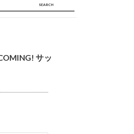
SEARCH
🔍
COMING! サッ