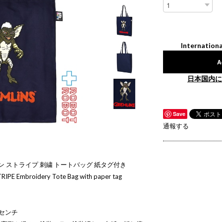
Internationa
A
日本国内に
Save
通報する
ン ストライプ 刺繍 トートバッグ 紙タグ付き
IPE Embroidery Tote Bag with paper tag
8センチ