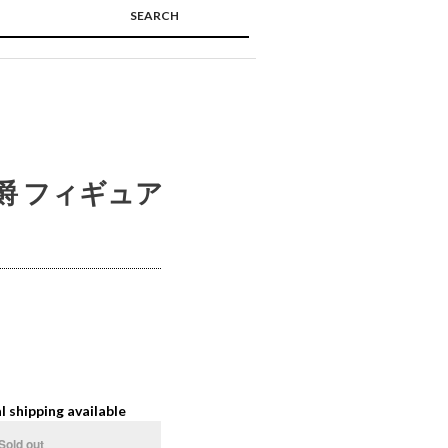
SEARCH
🔍
爵 フィギュア
l shipping available
Sold out