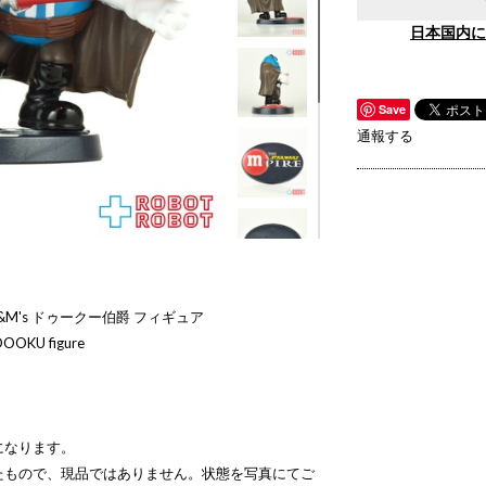
日本国内に
Save
通報する
M's ドゥークー伯爵 フィギュア
DOOKU figure
になります。
たもので、現品ではありません。状態を写真にてご