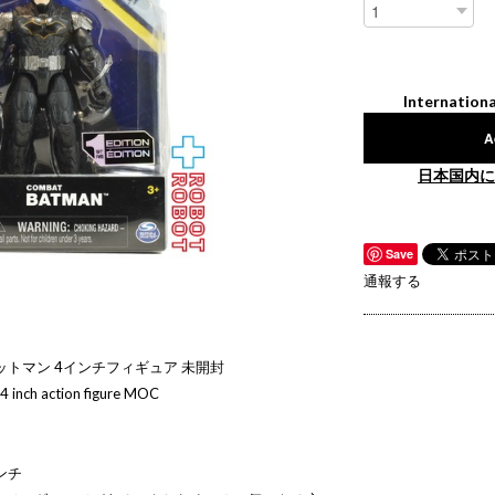
Internationa
A
日本国内に
Save
通報する
ットマン 4インチフィギュア 未開封
inch action figure MOC
ンチ