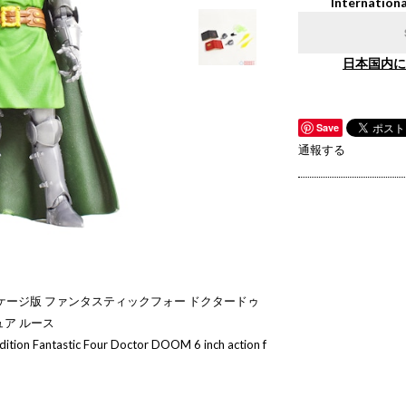
Internationa
日本国内に
Save
通報する
ケージ版 ファンタスティックフォー ドクタードゥ
ュア ルース
ition Fantastic Four Doctor DOOM 6 inch action f