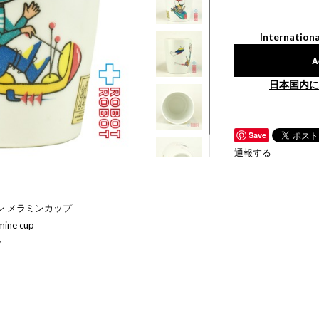
Internationa
A
日本国内に
Save
通報する
ン メラミンカップ
ine cup
ラ
。