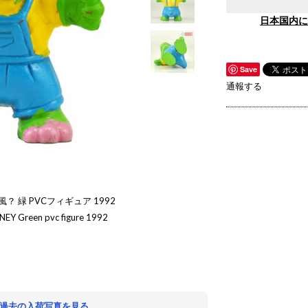
日本国内に
Save
通報する
 緑 PVCフィギュア 1992
EY Green pvc figure 1992
。
 過去の入荷写真を見る