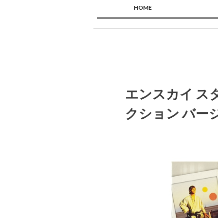
HOME
エンスカイ ス
クション バージ