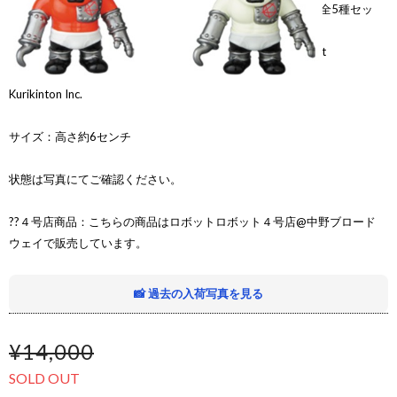
メディコム VAG Vintl Artist Gacha [シリーズ14] カタキッド 全5種セッ
ト ??４号店商品
Medicom VAG Vintl Artist Gacha Series 14 KATAKID 5pcs set
Kurikinton Inc.
サイズ：高さ約6センチ
状態は写真にてご確認ください。
??４号店商品：こちらの商品はロボットロボット４号店@中野ブロード
ウェイで販売しています。
📸 過去の入荷写真を見る
¥14,000
SOLD OUT