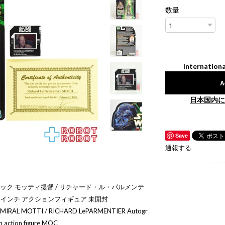
数量
Internationa
A
日本国内に
Save
通報する
テック モッティ提督 / リチャード・ル・パルメンテ
75インチ アクションフィギュア 未開封
DMIRAL MOTTI / RICHARD LePARMENTIER Autogr
ch action figure MOC