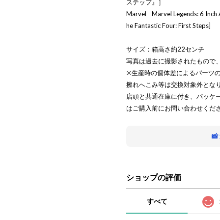
ステップ』］
Marvel - Marvel Legends: 6 Inch A
he Fantastic Four: First Steps]
サイズ：箱高さ約22センチ
写真は過去に撮影されたもので
※生産時の個体差によるパーツ
擦れへこみ等は交換対象外とな
店頭と共通在庫に付き、パッケ
はご購入前にお問い合わせくだ

ショップの評価
すべて