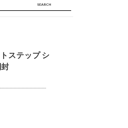
SEARCH
🔍
トステップ シ
開封