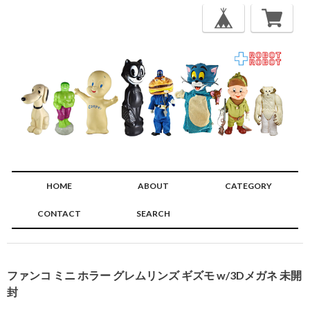
HOME
ABOUT
CATEGORY
CONTACT
SEARCH
🔍
ファンコ ミニ ホラー グレムリンズ ギズモ w/3Dメガネ 未開
封