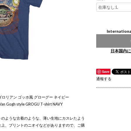
Internationa
日本国内に
Save
通報する
ダロリアン ゴッホ風 グローグー ネイビー
an Gogh style GROGU T-shirt NAVY
トのような古着のような、薄い生地にカスレたよう
性上、プリントのニオイなどがありますので、ご購