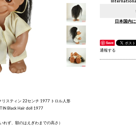
Internationa
日本国内に
Save
通報する
のクリスティン 22センチ 1977 トロル人形
N Black Hair doll 1977
をいれず、額のはえぎわまでの高さ）